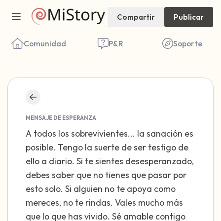
Compartir
Publicar
Comunidad
P&R
Soporte
Encuentra un lugar cómodo para sentarte.
Cierra los ojos suavemente y respira
MENSAJE DE ESPERANZA
profundamente un par de veces: inhala por
A todos los sobrevivientes... la sanación es
posible. Tengo la suerte de ser testigo de
la nariz (cuenta hasta 3), exhala por la
ello a diario. Si te sientes desesperanzado,
boca (cuenta hasta 3). Ahora abre los ojos
debes saber que no tienes que pasar por
y mira a tu alrededor. Nombra lo siguiente
esto solo. Si alguien no te apoya como
en voz alta:
mereces, no te rindas. Vales mucho más
que lo que has vivido. Sé amable contigo
5 – cosas que puedes ver (puedes mirar