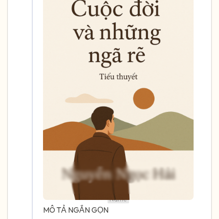
the room and out of the window)
4 – things you can feel (what is in front of
you that you can touch?)
3 – things you can hear
2 – things you can smell
1 – thing you like about yourself.
Take a deep breath to end.
Name
MÔ TẢ NGẮN GỌN
